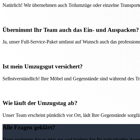
Natürlich! Wir übernehmen auch Teilumzüge oder einzelne Transport
Übernimmt Ihr Team auch das Ein- und Auspacken?
Ja, unser Full-Service-Paket umfasst auf Wunsch auch das professio
Ist mein Umzugsgut versichert?
Selbstverständlich! Ihre Möbel und Gegenstände sind während des Tra
Wie läuft der Umzugstag ab?
Unser Team erscheint pünktlich vor Ort, lädt Ihre Gegenstände sorgfälti
Alle Fragen geklärt?
Dann probieren Sie es jetzt aus und fordern Sie Ihr individuelles Ang