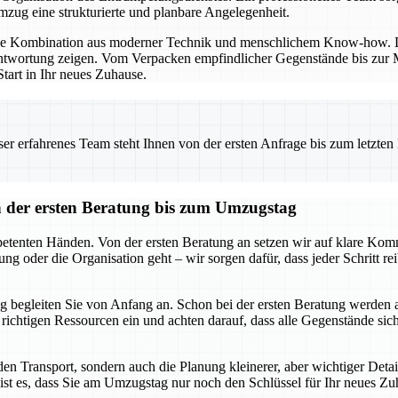
ug eine strukturierte und planbare Angelegenheit.
die Kombination aus moderner Technik und menschlichem Know-how. Di
twortung zeigen. Vom Verpacken empfindlicher Gegenstände bis zur Mo
tart in Ihr neues Zuhause.
 erfahrenes Team steht Ihnen von der ersten Anfrage bis zum letzten Ka
der ersten Beratung bis zum Umzugstag
tenten Händen. Von der ersten Beratung an setzen wir auf klare Komm
ng oder die Organisation geht – wir sorgen dafür, dass jeder Schritt r
 begleiten Sie von Anfang an. Schon bei der ersten Beratung werden 
ie richtigen Ressourcen ein und achten darauf, dass alle Gegenstände s
n Transport, sondern auch die Planung kleinerer, aber wichtiger Deta
ist es, dass Sie am Umzugstag nur noch den Schlüssel für Ihr neues Zu