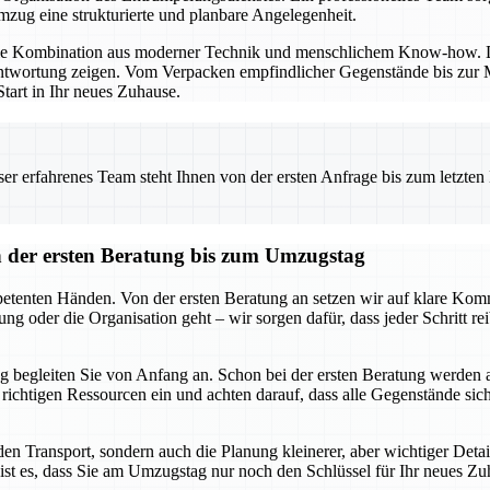
ug eine strukturierte und planbare Angelegenheit.
die Kombination aus moderner Technik und menschlichem Know-how. Di
twortung zeigen. Vom Verpacken empfindlicher Gegenstände bis zur Mo
tart in Ihr neues Zuhause.
 erfahrenes Team steht Ihnen von der ersten Anfrage bis zum letzten Ka
der ersten Beratung bis zum Umzugstag
tenten Händen. Von der ersten Beratung an setzen wir auf klare Komm
ng oder die Organisation geht – wir sorgen dafür, dass jeder Schritt r
 begleiten Sie von Anfang an. Schon bei der ersten Beratung werden 
ie richtigen Ressourcen ein und achten darauf, dass alle Gegenstände s
n Transport, sondern auch die Planung kleinerer, aber wichtiger Deta
ist es, dass Sie am Umzugstag nur noch den Schlüssel für Ihr neues Zu