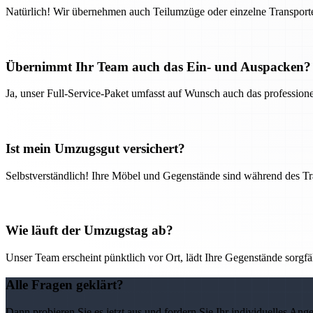
Natürlich! Wir übernehmen auch Teilumzüge oder einzelne Transport
Übernimmt Ihr Team auch das Ein- und Auspacken?
Ja, unser Full-Service-Paket umfasst auf Wunsch auch das professio
Ist mein Umzugsgut versichert?
Selbstverständlich! Ihre Möbel und Gegenstände sind während des Tra
Wie läuft der Umzugstag ab?
Unser Team erscheint pünktlich vor Ort, lädt Ihre Gegenstände sorgfälti
Alle Fragen geklärt?
Dann probieren Sie es jetzt aus und fordern Sie Ihr individuelles Ang