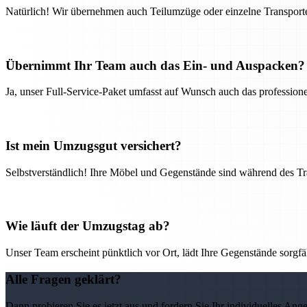
Natürlich! Wir übernehmen auch Teilumzüge oder einzelne Transport
Übernimmt Ihr Team auch das Ein- und Auspacken?
Ja, unser Full-Service-Paket umfasst auf Wunsch auch das professio
Ist mein Umzugsgut versichert?
Selbstverständlich! Ihre Möbel und Gegenstände sind während des Tra
Wie läuft der Umzugstag ab?
Unser Team erscheint pünktlich vor Ort, lädt Ihre Gegenstände sorgfälti
Alle Fragen geklärt?
Dann probieren Sie es jetzt aus und fordern Sie Ihr individuelles Ang