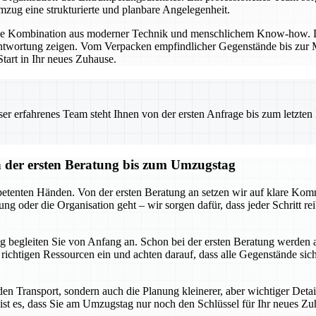
ug eine strukturierte und planbare Angelegenheit.
die Kombination aus moderner Technik und menschlichem Know-how. Di
twortung zeigen. Vom Verpacken empfindlicher Gegenstände bis zur Mo
tart in Ihr neues Zuhause.
 erfahrenes Team steht Ihnen von der ersten Anfrage bis zum letzten Ka
der ersten Beratung bis zum Umzugstag
tenten Händen. Von der ersten Beratung an setzen wir auf klare Komm
ng oder die Organisation geht – wir sorgen dafür, dass jeder Schritt r
 begleiten Sie von Anfang an. Schon bei der ersten Beratung werden 
ie richtigen Ressourcen ein und achten darauf, dass alle Gegenstände s
n Transport, sondern auch die Planung kleinerer, aber wichtiger Deta
ist es, dass Sie am Umzugstag nur noch den Schlüssel für Ihr neues Zu