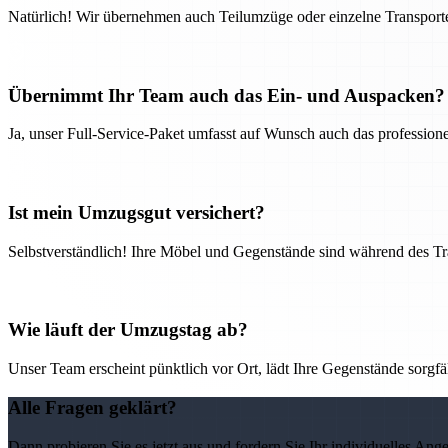
Natürlich! Wir übernehmen auch Teilumzüge oder einzelne Transport
Übernimmt Ihr Team auch das Ein- und Auspacken?
Ja, unser Full-Service-Paket umfasst auf Wunsch auch das professio
Ist mein Umzugsgut versichert?
Selbstverständlich! Ihre Möbel und Gegenstände sind während des Tra
Wie läuft der Umzugstag ab?
Unser Team erscheint pünktlich vor Ort, lädt Ihre Gegenstände sorgfälti
Alle Fragen geklärt?
Dann probieren Sie es jetzt aus und fordern Sie Ihr individuelles Ang