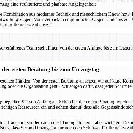
ug eine strukturierte und planbare Angelegenheit.
die Kombination aus moderner Technik und menschlichem Know-how. Di
twortung zeigen. Vom Verpacken empfindlicher Gegenstände bis zur Mo
tart in Ihr neues Zuhause.
 erfahrenes Team steht Ihnen von der ersten Anfrage bis zum letzten Ka
der ersten Beratung bis zum Umzugstag
tenten Händen. Von der ersten Beratung an setzen wir auf klare Komm
ng oder die Organisation geht – wir sorgen dafür, dass jeder Schritt r
 begleiten Sie von Anfang an. Schon bei der ersten Beratung werden 
ie richtigen Ressourcen ein und achten darauf, dass alle Gegenstände s
n Transport, sondern auch die Planung kleinerer, aber wichtiger Deta
ist es, dass Sie am Umzugstag nur noch den Schlüssel für Ihr neues Zu