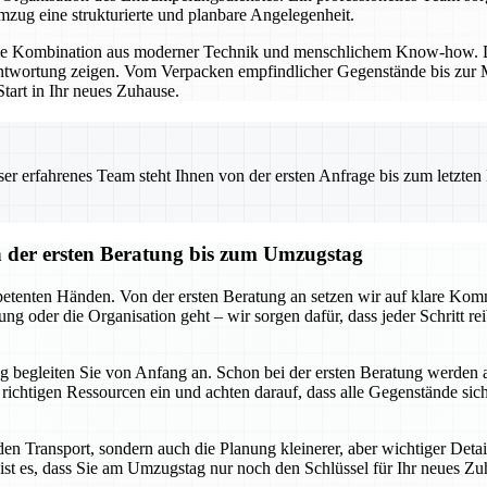
ug eine strukturierte und planbare Angelegenheit.
die Kombination aus moderner Technik und menschlichem Know-how. Di
twortung zeigen. Vom Verpacken empfindlicher Gegenstände bis zur Mo
tart in Ihr neues Zuhause.
 erfahrenes Team steht Ihnen von der ersten Anfrage bis zum letzten Ka
der ersten Beratung bis zum Umzugstag
tenten Händen. Von der ersten Beratung an setzen wir auf klare Komm
ng oder die Organisation geht – wir sorgen dafür, dass jeder Schritt r
 begleiten Sie von Anfang an. Schon bei der ersten Beratung werden 
ie richtigen Ressourcen ein und achten darauf, dass alle Gegenstände s
n Transport, sondern auch die Planung kleinerer, aber wichtiger Deta
ist es, dass Sie am Umzugstag nur noch den Schlüssel für Ihr neues Zu