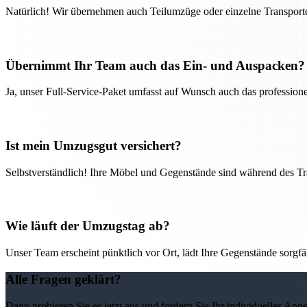
Natürlich! Wir übernehmen auch Teilumzüge oder einzelne Transport
Übernimmt Ihr Team auch das Ein- und Auspacken?
Ja, unser Full-Service-Paket umfasst auf Wunsch auch das professio
Ist mein Umzugsgut versichert?
Selbstverständlich! Ihre Möbel und Gegenstände sind während des Tra
Wie läuft der Umzugstag ab?
Unser Team erscheint pünktlich vor Ort, lädt Ihre Gegenstände sorgfälti
Alle Fragen geklärt?
Dann probieren Sie es jetzt aus und fordern Sie Ihr individuelles Ang