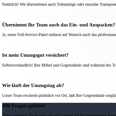
Natürlich! Wir übernehmen auch Teilumzüge oder einzelne Transport
Übernimmt Ihr Team auch das Ein- und Auspacken?
Ja, unser Full-Service-Paket umfasst auf Wunsch auch das professio
Ist mein Umzugsgut versichert?
Selbstverständlich! Ihre Möbel und Gegenstände sind während des Tra
Wie läuft der Umzugstag ab?
Unser Team erscheint pünktlich vor Ort, lädt Ihre Gegenstände sorgfälti
Alle Fragen geklärt?
Dann probieren Sie es jetzt aus und fordern Sie Ihr individuelles Ang