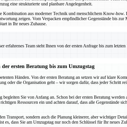
ug eine strukturierte und planbare Angelegenheit.
die Kombination aus moderner Technik und menschlichem Know-how. Di
twortung zeigen. Vom Verpacken empfindlicher Gegenstände bis zur Mo
tart in Ihr neues Zuhause.
 erfahrenes Team steht Ihnen von der ersten Anfrage bis zum letzten Ka
der ersten Beratung bis zum Umzugstag
tenten Händen. Von der ersten Beratung an setzen wir auf klare Komm
ng oder die Organisation geht – wir sorgen dafür, dass jeder Schritt r
 begleiten Sie von Anfang an. Schon bei der ersten Beratung werden 
ie richtigen Ressourcen ein und achten darauf, dass alle Gegenstände s
n Transport, sondern auch die Planung kleinerer, aber wichtiger Deta
ist es, dass Sie am Umzugstag nur noch den Schlüssel für Ihr neues Zu