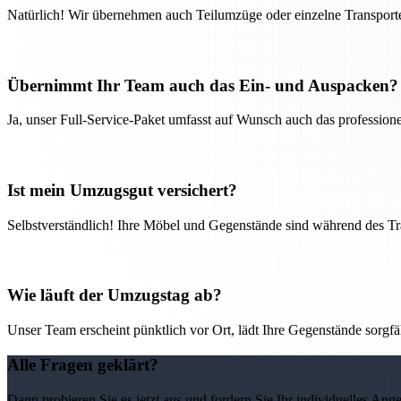
Natürlich! Wir übernehmen auch Teilumzüge oder einzelne Transport
Übernimmt Ihr Team auch das Ein- und Auspacken?
Ja, unser Full-Service-Paket umfasst auf Wunsch auch das professio
Ist mein Umzugsgut versichert?
Selbstverständlich! Ihre Möbel und Gegenstände sind während des Tra
Wie läuft der Umzugstag ab?
Unser Team erscheint pünktlich vor Ort, lädt Ihre Gegenstände sorgfälti
Alle Fragen geklärt?
Dann probieren Sie es jetzt aus und fordern Sie Ihr individuelles Ang