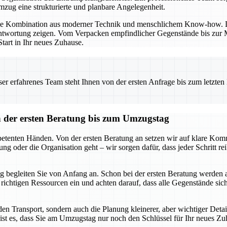
ug eine strukturierte und planbare Angelegenheit.
die Kombination aus moderner Technik und menschlichem Know-how. Di
twortung zeigen. Vom Verpacken empfindlicher Gegenstände bis zur Mo
tart in Ihr neues Zuhause.
 erfahrenes Team steht Ihnen von der ersten Anfrage bis zum letzten Ka
der ersten Beratung bis zum Umzugstag
tenten Händen. Von der ersten Beratung an setzen wir auf klare Komm
ng oder die Organisation geht – wir sorgen dafür, dass jeder Schritt r
 begleiten Sie von Anfang an. Schon bei der ersten Beratung werden 
ie richtigen Ressourcen ein und achten darauf, dass alle Gegenstände s
n Transport, sondern auch die Planung kleinerer, aber wichtiger Deta
ist es, dass Sie am Umzugstag nur noch den Schlüssel für Ihr neues Zu